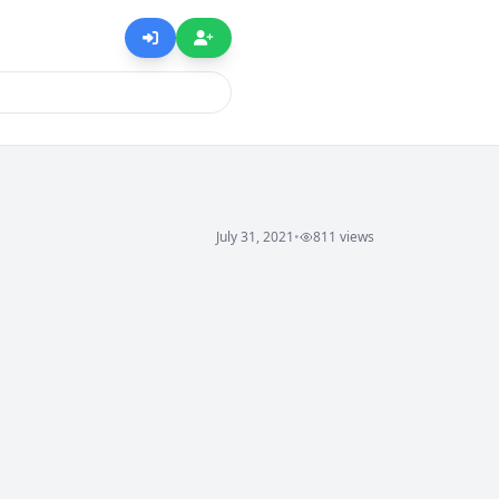
July 31, 2021
•
811 views