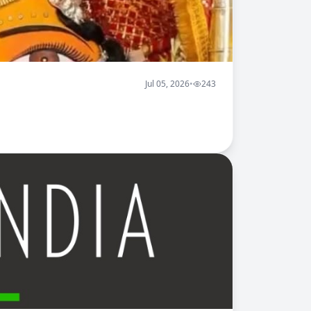
Jul 05, 2026
•
243