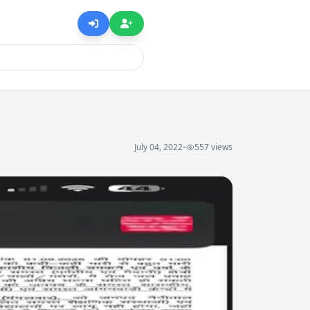
July 04, 2022
•
557 views