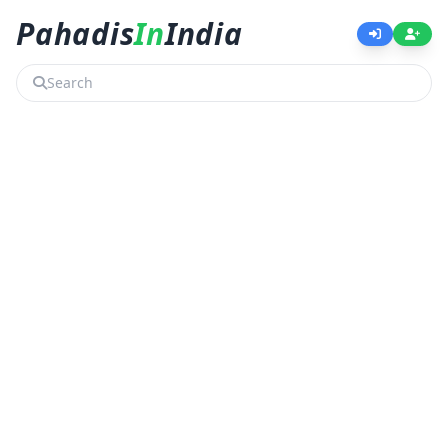
Pahadis
In
India