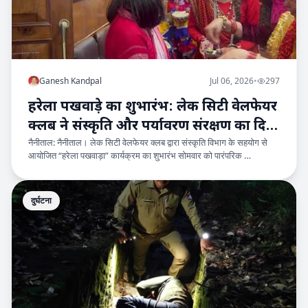
Ganesh Kandpal
Jul 06, 2026
•
297
हरेला पखवाड़े का शुभारंभ: लेक सिटी वेलफेयर
क्लब ने संस्कृति और पर्यावरण संरक्षण का दिया
नैनीताल: नैनीताल। लेक सिटी वेलफेयर क्लब द्वारा संस्कृति विभाग के सहयोग से
संदेश
आयोजित “हरेला पखवाड़ा” कार्यक्रम का शुभारंभ सोमवार को पारंपरिक …
दुर्घटना