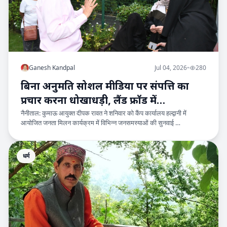
Ganesh Kandpal
Jul 04, 2026
•
280
बिना अनुमति सोशल मीडिया पर संपत्ति का
प्रचार करना धोखाधड़ी, लैंड फ्रॉड में
नैनीताल: कुमाऊ आयुक्त दीपक रावत ने शनिवार को कैंप कार्यालय हल्द्वानी में
एफआईआर के निर्देश
आयोजित जनता मिलन कार्यक्रम में विभिन्न जनसमस्याओं की सुनवाई …
धर्म