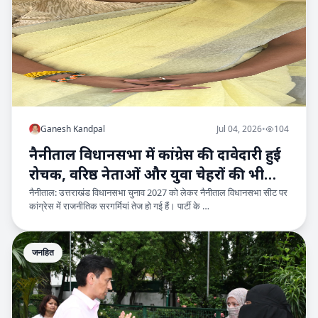
Ganesh Kandpal
Jul 04, 2026
•
104
नैनीताल विधानसभा में कांग्रेस की दावेदारी हुई
रोचक, वरिष्ठ नेताओं और युवा चेहरों की भी
नैनीताल: उत्तराखंड विधानसभा चुनाव 2027 को लेकर नैनीताल विधानसभा सीट पर
मजबूत दस्तक
कांग्रेस में राजनीतिक सरगर्मियां तेज हो गई हैं। पार्टी के …
जनहित