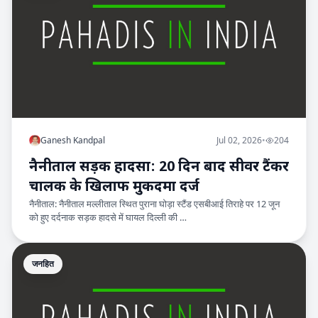
Ganesh Kandpal
Jul 02, 2026
•
204
नैनीताल सड़क हादसा: 20 दिन बाद सीवर टैंकर
चालक के खिलाफ मुकदमा दर्ज
नैनीताल: नैनीताल मल्लीताल स्थित पुराना घोड़ा स्टैंड एसबीआई तिराहे पर 12 जून
को हुए दर्दनाक सड़क हादसे में घायल दिल्ली की …
जनहित