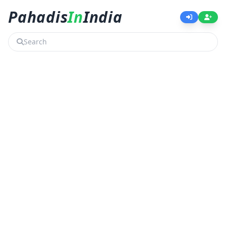
Pahadis
In
India