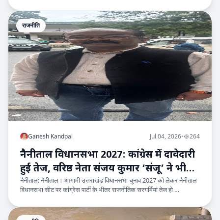
राजनीति
Ganesh Kandpal
Jul 04, 2026
•
264
नैनीताल विधानसभा 2027: कांग्रेस में दावेदारी
हुई तेज, वरिष्ठ नेता संजय कुमार ‘संजू’ ने भी
नैनीताल: नैनीताल। आगामी उत्तराखंड विधानसभा चुनाव 2027 को लेकर नैनीताल
ठोकी ताल
विधानसभा सीट पर कांग्रेस पार्टी के भीतर राजनीतिक सरगर्मियां तेज हो …