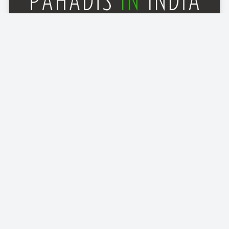
Ganesh Kandpal
Jul 02, 2026
•
123
छह विशेषज्ञ चिकित्सकों के तबादले से बिगड़
सकती हैं स्वास्थ्य सेवाएं, व्यापार मंडल चिंतित
नैनीताल: नैनीताल बीडी पांडे जिला चिकित्सालय से छह अनुभवी विशेषज्ञ चिकित्सकों
के स्थानांतरण के विरोध में मां नैना देवी व्यापार मंडल …
जनहित