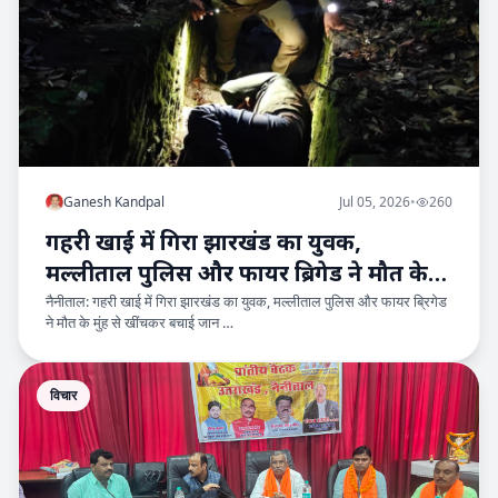
Ganesh Kandpal
Jul 05, 2026
•
260
गहरी खाई में गिरा झारखंड का युवक,
मल्लीताल पुलिस और फायर ब्रिगेड ने मौत के
नैनीताल: गहरी खाई में गिरा झारखंड का युवक, मल्लीताल पुलिस और फायर ब्रिगेड
मुंह से खींचकर बचाई जान
ने मौत के मुंह से खींचकर बचाई जान …
विचार