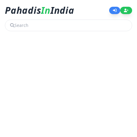
Pahadis
In
India