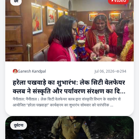
VIDEO
धर्म
Ganesh Kandpal
Jul 06, 2026
•
294
हरेला पखवाड़े का शुभारंभ: लेक सिटी वेलफेयर
क्लब ने संस्कृति और पर्यावरण संरक्षण का दिया
नैनीताल: नैनीताल। लेक सिटी वेलफेयर क्लब द्वारा संस्कृति विभाग के सहयोग से
संदेश
आयोजित “हरेला पखवाड़ा” कार्यक्रम का शुभारंभ सोमवार को पारंपरिक …
दुर्घटना